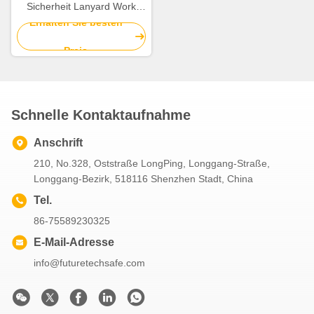
Sicherheit Lanyard Work
Restraint Rope 900 bis
Erhalten Sie besten
1400mm
Preis
Schnelle Kontaktaufnahme
Anschrift
210, No.328, Oststraße LongPing, Longgang-Straße,
Longgang-Bezirk, 518116 Shenzhen Stadt, China
Tel.
86-75589230325
E-Mail-Adresse
info@futuretechsafe.com