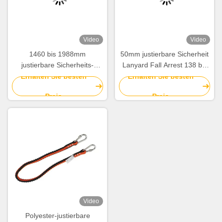
Video
Video
1460 bis 1988mm
50mm justierbare Sicherheit
justierbare Sicherheits-
Lanyard Fall Arrest 138 bis
Lanyard Yellow Energy
180cm
Erhalten Sie besten
Erhalten Sie besten
Absorber Kernmantle-Seil-
Hochleistungsgewebten
Preis
Preis
Abzugsleine
materials
Video
Polyester-justierbare