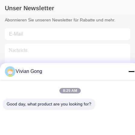
Unser Newsletter
Abonnieren Sie unseren Newsletter für Rabatte und mehr.
Vivian Gong
Kontakt Mit Uns
8:25 AM
Good day, what product are you looking for?
Datenschutzrichtlinie
|
Sitemap
| China Gute Qualität
Grubenlampe Lieferant. Urheberrecht © 2023-2026 FUTURE
TECH LIMITED . Alle Rechte vorbehalten.