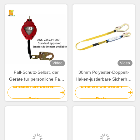
Video
Video
Fall-Schutz-Selbst, der
30mm Polyester-Doppelt-
Geräte für persönliche Fall-
Haken-justierbare Sicherheit
Festnahme-Systeme
Lanyard Roofing Fall
Erhalten Sie besten
Erhalten Sie besten
zurückzieht
Protection
Preis
Preis