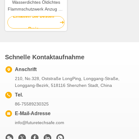
Wasserdichtes Öldichtes
Flammschutzwerk Anzug FR
Overall mit 98% Polyester
Erhalten Sie besten
2% Kohlenstofffaser
Preis
Schnelle Kontaktaufnahme
Anschrift
210, No.328, Oststraße LongPing, Longgang-Straße,
Longgang-Bezirk, 518116 Shenzhen Stadt, China
Tel.
86-75589230325
E-Mail-Adresse
info@futuretechsafe.com