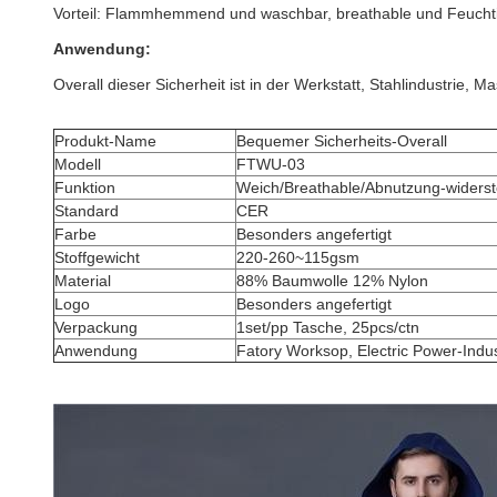
Vorteil: Flammhemmend und waschbar, breathable und Feuchtigk
Anwendung:
Overall dieser Sicherheit ist in der Werkstatt, Stahlindustrie, Ma
Produkt-Name
Bequemer Sicherheits-Overall
Modell
FTWU-03
Funktion
Weich/Breathable/Abnutzung-widers
Standard
CER
Farbe
Besonders angefertigt
Stoffgewicht
220-260~115gsm
Material
88% Baumwolle 12% Nylon
Logo
Besonders angefertigt
Verpackung
1set/pp Tasche, 25pcs/ctn
Anwendung
Fatory Worksop, Electric Power-Indus