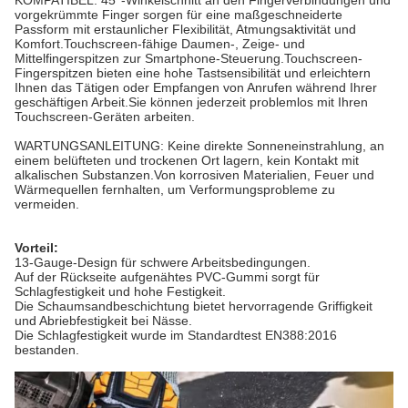
KOMPATIBEL: 45°-Winkelschnitt an den Fingerverbindungen und
vorgekrümmte Finger sorgen für eine maßgeschneiderte
Passform mit erstaunlicher Flexibilität, Atmungsaktivität und
Komfort.Touchscreen-fähige Daumen-, Zeige- und
Mittelfingerspitzen zur Smartphone-Steuerung.Touchscreen-
Fingerspitzen bieten eine hohe Tastsensibilität und erleichtern
Ihnen das Tätigen oder Empfangen von Anrufen während Ihrer
geschäftigen Arbeit.Sie können jederzeit problemlos mit Ihren
Touchscreen-Geräten arbeiten.
WARTUNGSANLEITUNG: Keine direkte Sonneneinstrahlung, an
einem belüfteten und trockenen Ort lagern, kein Kontakt mit
alkalischen Substanzen.Von korrosiven Materialien, Feuer und
Wärmequellen fernhalten, um Verformungsprobleme zu
vermeiden.
Vorteil:
13-Gauge-Design für schwere Arbeitsbedingungen.
Auf der Rückseite aufgenähtes PVC-Gummi sorgt für
Schlagfestigkeit und hohe Festigkeit.
Die Schaumsandbeschichtung bietet hervorragende Griffigkeit
und Abriebfestigkeit bei Nässe.
Die Schlagfestigkeit wurde im Standardtest EN388:2016
bestanden.