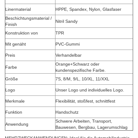
Linermaterial
HPPE, Spandex, Nylon, Glasfaser
Beschichtungsmaterial /
Nitril Sandy
Finish
Konstruktion von
TPR
Mit genäht
PVC-Gummi
Preis
Verhandelbar
Orange+Schwarz oder
Farbe
kundenspezifische Farbe.
Größe
7S, 8/M, 9/L, 10/XL, 11/XXL
Logo
Unser Logo und individuelles Logo.
Merkmale
Flexibilität, stoßfest, schnittfest
Funktion
Handschutz
Schwere Arbeiten, Transport,
Anwendung
Bauwesen, Bergbau, Lagerumschlag