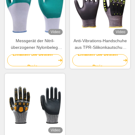
Video
Video
Messgerät der Nitril-
Anti-Vibrations-Handschuhe
überzogener Nylonbeleg-
aus TPR-Silikonkautschuk.
beständiges Handschuh-15
Schnittschutzhandschuhe
Erhalten Sie besten
Erhalten Sie besten
für die Einlagerung
Preis
Preis
Video