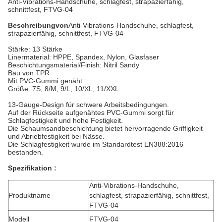
Anti-Vibrations-Handschuhe, schlagfest, strapazierfähig,
schnittfest, FTVG-04
Beschreibung
von
Anti-Vibrations-Handschuhe, schlagfest,
strapazierfähig, schnittfest, FTVG-04
Stärke: 13 Stärke
Linermaterial: HPPE, Spandex, Nylon, Glasfaser
Beschichtungsmaterial/Finish: Nitril Sandy
Bau von TPR
Mit PVC-Gummi genäht
Größe: 7S, 8/M, 9/L, 10/XL, 11/XXL
13-Gauge-Design für schwere Arbeitsbedingungen.
Auf der Rückseite aufgenähtes PVC-Gummi sorgt für
Schlagfestigkeit und hohe Festigkeit.
Die Schaumsandbeschichtung bietet hervorragende Griffigkeit
und Abriebfestigkeit bei Nässe.
Die Schlagfestigkeit wurde im Standardtest EN388:2016
bestanden.
Spezifikation :
Anti-Vibrations-Handschuhe,
Produktname
schlagfest, strapazierfähig, schnittfest,
FTVG-04
Modell
FTVG-04