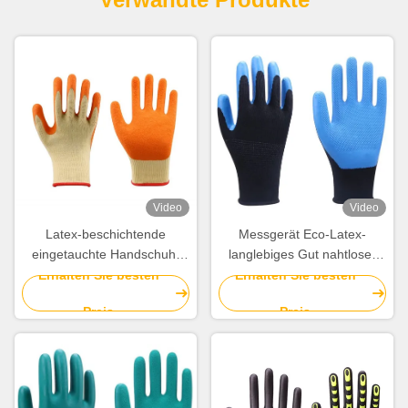
Video
Video
Latex-beschichtende
Messgerät Eco-Latex-
eingetauchte Handschuh-
langlebiges Gut nahtloser
Hochleistungshandgummihandschuhe
der Polyester-Beleg-
Erhalten Sie besten
Erhalten Sie besten
für Bauarbeiter
beständiges Handschuh-10
Preis
Preis