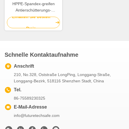
HPPE-Spandex-greifen
Antierschütterungs-
Handschuhe Abnutzungs-
Erhalten Sie besten
Widerstand-m XXL
Preis
Schnelle Kontaktaufnahme
Anschrift
210, No.328, Oststraße LongPing, Longgang-Straße,
Longgang-Bezirk, 518116 Shenzhen Stadt, China
Tel.
86-75589230325
E-Mail-Adresse
info@futuretechsafe.com