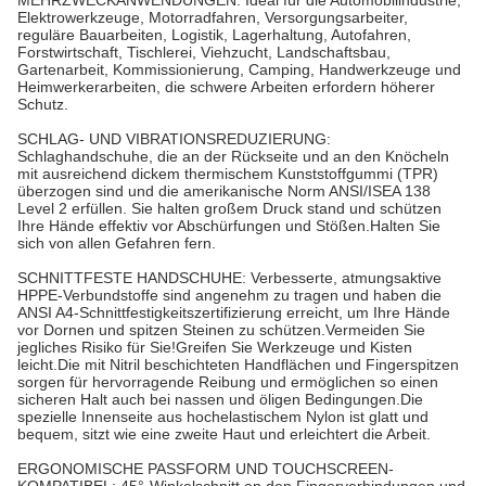
MEHRZWECKANWENDUNGEN: Ideal für die Automobilindustrie,
Elektrowerkzeuge, Motorradfahren, Versorgungsarbeiter,
reguläre Bauarbeiten, Logistik, Lagerhaltung, Autofahren,
Forstwirtschaft, Tischlerei, Viehzucht, Landschaftsbau,
Gartenarbeit, Kommissionierung, Camping, Handwerkzeuge und
Heimwerkerarbeiten, die schwere Arbeiten erfordern höherer
Schutz.
SCHLAG- UND VIBRATIONSREDUZIERUNG:
Schlaghandschuhe, die an der Rückseite und an den Knöcheln
mit ausreichend dickem thermischem Kunststoffgummi (TPR)
überzogen sind und die amerikanische Norm ANSI/ISEA 138
Level 2 erfüllen. Sie halten großem Druck stand und schützen
Ihre Hände effektiv vor Abschürfungen und Stößen.Halten Sie
sich von allen Gefahren fern.
SCHNITTFESTE HANDSCHUHE: Verbesserte, atmungsaktive
HPPE-Verbundstoffe sind angenehm zu tragen und haben die
ANSI A4-Schnittfestigkeitszertifizierung erreicht, um Ihre Hände
vor Dornen und spitzen Steinen zu schützen.Vermeiden Sie
jegliches Risiko für Sie!Greifen Sie Werkzeuge und Kisten
leicht.Die mit Nitril beschichteten Handflächen und Fingerspitzen
sorgen für hervorragende Reibung und ermöglichen so einen
sicheren Halt auch bei nassen und öligen Bedingungen.Die
spezielle Innenseite aus hochelastischem Nylon ist glatt und
bequem, sitzt wie eine zweite Haut und erleichtert die Arbeit.
ERGONOMISCHE PASSFORM UND TOUCHSCREEN-