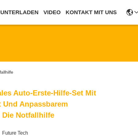
RUNTERLADEN
VIDEO
KONTAKT MIT UNS
llhilfe
les Auto-Erste-Hilfe-Set Mit
t Und Anpassbarem
 Die Notfallhilfe
Future Tech