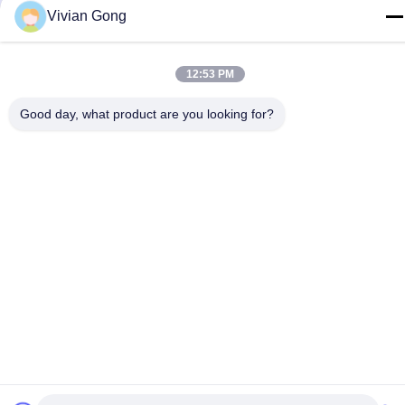
Vivian Gong
Kontakt Mit Uns
12:53 PM
Good day, what product are you looking for?
Datenschutzrichtlinie
|
Sitemap
| China Gute Qualität
Grubenlampe Lieferant. Urheberrecht © 2023-2026 FUTURE
TECH LIMITED . Alle Rechte vorbehalten.