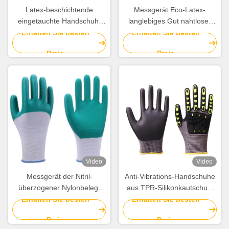
Latex-beschichtende
Messgerät Eco-Latex-
eingetauchte Handschuh-
langlebiges Gut nahtloser
Hochleistungshandgummihandschuhe
der Polyester-Beleg-
Erhalten Sie besten
Erhalten Sie besten
für Bauarbeiter
beständiges Handschuh-10
Preis
Preis
Video
Video
Messgerät der Nitril-
Anti-Vibrations-Handschuhe
überzogener Nylonbeleg-
aus TPR-Silikonkautschuk.
beständiges Handschuh-15
Schnittschutzhandschuhe
Erhalten Sie besten
Erhalten Sie besten
für die Einlagerung
Preis
Preis