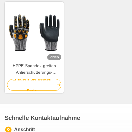
Video
HPPE-Spandex-greifen
Antierschütterungs-
Handschuhe Abnutzungs-
Erhalten Sie besten
Widerstand-m XXL
Preis
Schnelle Kontaktaufnahme
Anschrift