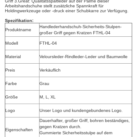
Griff 3.Great: Qualitätsspaltleder auf der Palme dieser
Arbeitshandschuhe stellt zusätzliche Spannkraft für
Holdingwerkzeuge oder -druck einer Schubkarre zur Verfügung.
Spezifikation:
Handlederhandschuh-Sicherheits-Stulpen-
Produktname
großer Griff gegen Kratzen FTHL-04
Modell
FTHL-04
Material
Veloursleder-Rindleder-Leder und Baumwolle
Preis
Verkäuflich
Farbe
Grau
Größe
M, L, XL
Logo
Unser Logo und kundengebundenes Logo.
Dauerhafter, großer Griff, bohren beständiges,
gegen Kratzen durch.
Eigenschaften
Gummierte Sicherheitsstulpe auf dem