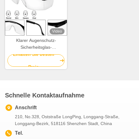
Video
Klarer Augenschutz-
Sicherheitsglas-
Antiunisexkratzer-Antinebel-
Erhalten Sie besten
Sicherheits-Schutzbrillen
Preis
Schnelle Kontaktaufnahme
Anschrift
210, No.328, Oststraße LongPing, Longgang-Straße,
Longgang-Bezirk, 518116 Shenzhen Stadt, China
Tel.