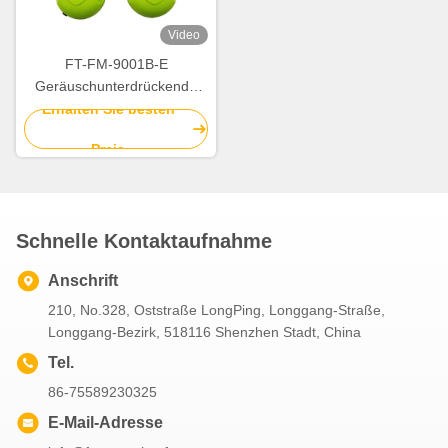
Video
FT-FM-9001B-E
Geräuschunterdrückende
Ohrenschutzmuster mit
Erhalten Sie besten
passiver Geräuschreduktion
Preis
29dB
Schnelle Kontaktaufnahme
Anschrift
210, No.328, Oststraße LongPing, Longgang-Straße,
Longgang-Bezirk, 518116 Shenzhen Stadt, China
Tel.
86-75589230325
E-Mail-Adresse