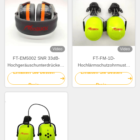
Video
Video
FT-EM5002 SNR 33dB-
FT-FM-1D-
Hochgeräuschunterdrückende
Hochlärmschutzohrmuster
Ohrmuster mit passiver
28 dB Passive
Erhalten Sie besten
Erhalten Sie besten
Geräuschreduktionskonstruktion
Lärmreduktion mit ABS-
Preis
Preis
Kopfband