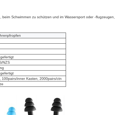
ren, beim Schwimmen zu schützen und im Wassersport oder -flugzeugen
Ohrenpfropfen
efertigt
AS/NZS
ung
efertigt
, 100pairs/inner Kasten, 2000pairs/ctn
ze