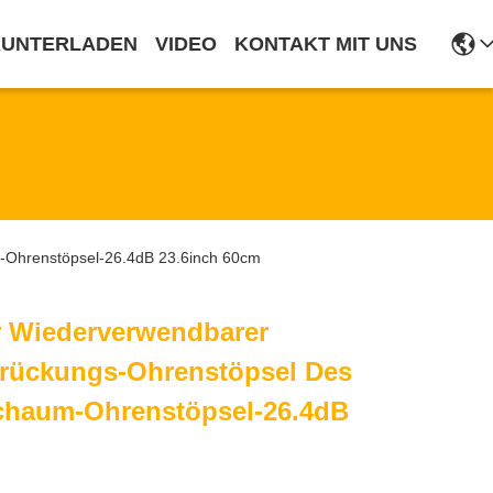
RUNTERLADEN
VIDEO
KONTAKT MIT UNS
-Ohrenstöpsel-26.4dB 23.6inch 60cm
r Wiederverwendbarer
rückungs-Ohrenstöpsel Des
Schaum-Ohrenstöpsel-26.4dB
m