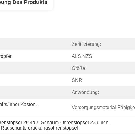
bung Des Produkts
Zertifizierung:
ropfen
ALS NZS:
Größe:
SNR:
Anwendung:
irs/inner Kasten, 
Versorgungsmaterial-Fähigkei
renstöpsel 26.4dB
, 
Schaum-Ohrenstöpsel 23.6inch
, 
 Rauschunterdrückungsohrenstöpsel