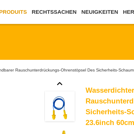
PRODUITS
RECHTSSACHEN
NEUIGKEITEN
HE
ndbarer Rauschunterdrückungs-Ohrenstöpsel Des Sicherheits-Schaum
Wasserdichte
Rauschunterd
Sicherheits-
23.6inch 60c