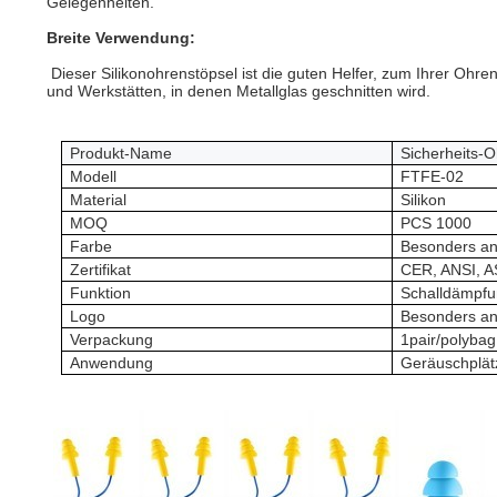
Gelegenheiten.
Breite Verwendung:
Dieser Silikonohrenstöpsel ist die guten Helfer, zum Ihrer Oh
und Werkstätten, in denen Metallglas geschnitten wird.
Produkt-Name
Sicherheits-
Modell
FTFE-02
Material
Silikon
MOQ
PCS 1000
Farbe
Besonders ang
Zertifikat
CER, ANSI, 
Funktion
Schalldämpf
Logo
Besonders ang
Verpackung
1pair/polybag
Anwendung
Geräuschplät