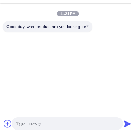
11:24 PM
Kontakt Mit Uns
Good day, what product are you looking for?
Datenschutzrichtlinie
|
Sitemap
| China Gute Qualität
Grubenlampe Lieferant. Urheberrecht © 2023-2026 FUTURE
TECH LIMITED . Alle Rechte vorbehalten.