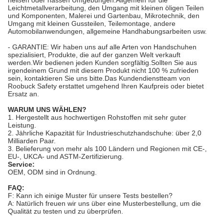
heißen oder nassen Umgebungen.Allgemein für die
Leichtmetallverarbeitung, den Umgang mit kleinen öligen Teilen
und Komponenten, Malerei und Gartenbau, Mikrotechnik, den
Umgang mit kleinen Gussteilen, Teilemontage, andere
Automobilanwendungen, allgemeine Handhabungsarbeiten usw.
- GARANTIE: Wir haben uns auf alle Arten von Handschuhen
spezialisiert, Produkte, die auf der ganzen Welt verkauft
werden.Wir bedienen jeden Kunden sorgfältig.Sollten Sie aus
irgendeinem Grund mit diesem Produkt nicht 100 % zufrieden
sein, kontaktieren Sie uns bitte.Das Kundendienstteam von
Roobuck Safety erstattet umgehend Ihren Kaufpreis oder bietet
Ersatz an.
WARUM UNS WÄHLEN?
1. Hergestellt aus hochwertigen Rohstoffen mit sehr guter
Leistung.
2. Jährliche Kapazität für Industrieschutzhandschuhe: über 2,0
Milliarden Paar.
3. Belieferung von mehr als 100 Ländern und Regionen mit CE-,
EU-, UKCA- und ASTM-Zertifizierung.
Service:
OEM, ODM sind in Ordnung.
FAQ:
F: Kann ich einige Muster für unsere Tests bestellen?
A: Natürlich freuen wir uns über eine Musterbestellung, um die
Qualität zu testen und zu überprüfen.