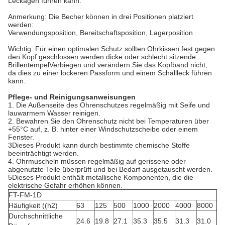
Leckagen führen kann.
Anmerkung: Die Becher können in drei Positionen platziert
werden:
Verwendungsposition, Bereitschaftsposition, Lagerposition
Wichtig: Für einen optimalen Schutz sollten Ohrkissen fest gegen
den Kopf geschlossen werden.dicke oder schlecht sitzende
BrillentempelVerbiegen und verändern Sie das Kopfband nicht,
da dies zu einer lockeren Passform und einem Schallleck führen
kann.
Pflege- und Reinigungsanweisungen
1. Die Außenseite des Ohrenschutzes regelmäßig mit Seife und
lauwarmem Wasser reinigen.
2. Bewahren Sie den Ohrenschutz nicht bei Temperaturen über
+55°C auf, z. B. hinter einer Windschutzscheibe oder einem
Fenster.
3Dieses Produkt kann durch bestimmte chemische Stoffe
beeinträchtigt werden.
4. Ohrmuscheln müssen regelmäßig auf gerissene oder
abgenutzte Teile überprüft und bei Bedarf ausgetauscht werden.
5Dieses Produkt enthält metallische Komponenten, die die
elektrische Gefahr erhöhen können.
FT-FM-1D
Häufigkeit ((h2)
63
125
500
1000
2000
4000
8000
Durchschnittliche
24.6
19.8
27.1
35.3
35.5
31.3
31.0