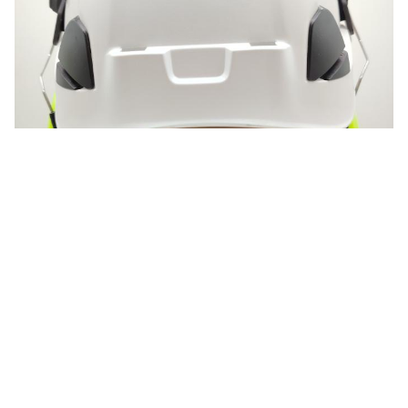
Photo
Video Call
Audio Call