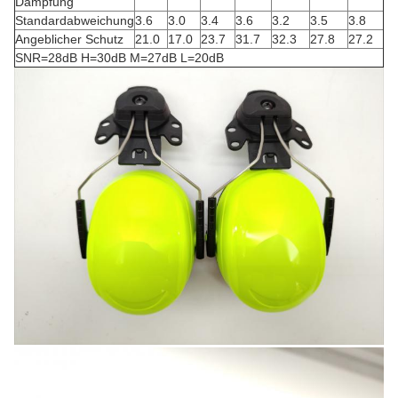
Dämpfung
Standardabweichung
3.6
3.0
3.4
3.6
3.2
3.5
3.8
Angeblicher Schutz
21.0
17.0
23.7
31.7
32.3
27.8
27.2
SNR=28dB H=30dB M=27dB L=20dB