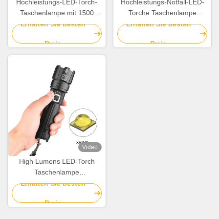
Hochleistungs-LED-Torch-
Hochleistungs-Notfall-LED-
Taschenlampe mit 1500
Torche Taschenlampe
Lumens
Einstellbarer Schwerpunkt
Erhalten Sie besten
Erhalten Sie besten
für Camping
Preis
Preis
Video
High Lumens LED-Torch
Taschenlampe
wiederaufladbar für Outdoor-
Erhalten Sie besten
Aktivitäten
Preis