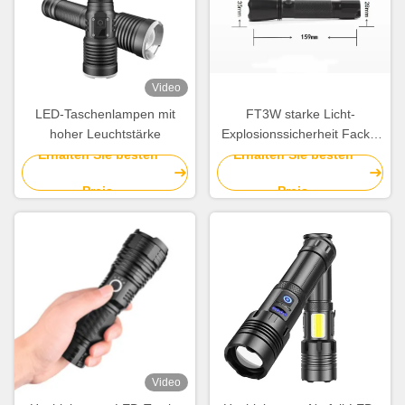
Video
LED-Taschenlampen mit
FT3W starke Licht-
hoher Leuchtstärke
Explosionssicherheit Fackel
mit schwarzen 157 * 35mm
Erhalten Sie besten
Erhalten Sie besten
Industrial
Preis
Preis
Video