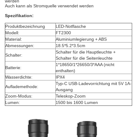
werden
Auch kann als Stromquelle verwendet werden
Spezifikation:
Produktbezeichnung
LED-Notflasche
Modell:
FT2300
Material:
Aluminiumlegierung + ABS
Abmessungen:
18.5*5.2*3.5cm
Schalter für die Hauptleuchte +
Schalter:
Schalter für die Seitenleuchte
1*18650/1*26650/3*AAA (nicht
Batterie:
enthalten)
Wasserdichte:
IPX4
Typ-C USB-Ladevorrichtung mit 5V 1A-
Auflademethode:
Ausgang
Zoom-Modus:
Teleskop-Zoom
Lumen:
1500 bis 1600 Lumen