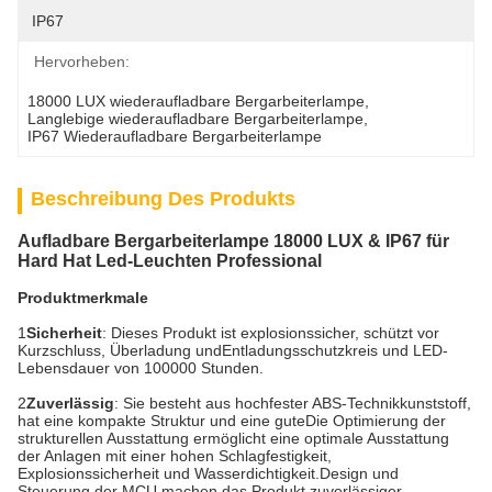
IP67
Hervorheben:
18000 LUX wiederaufladbare Bergarbeiterlampe
, 
Langlebige wiederaufladbare Bergarbeiterlampe
, 
IP67 Wiederaufladbare Bergarbeiterlampe
Beschreibung Des Produkts
Aufladbare Bergarbeiterlampe 18000 LUX & IP67 für
Hard Hat Led-Leuchten Professional
Produktmerkmale
1
Sicherheit
: Dieses Produkt ist explosionssicher, schützt vor
Kurzschluss, Überladung und
Entladungsschutzkreis und LED-
Lebensdauer von 100000 Stunden.
2
Zuverlässig
: Sie besteht aus hochfester ABS-Technikkunststoff,
hat eine kompakte Struktur und eine gute
Die Optimierung der
strukturellen Ausstattung ermöglicht eine optimale Ausstattung
der Anlagen mit einer hohen Schlagfestigkeit,
Explosionssicherheit und Wasserdichtigkeit.
Design und
Steuerung der MCU machen das Produkt zuverlässiger.