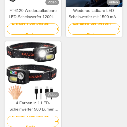
Video
Video
FT6120 Wiederaufladbare
Wiederaufladbare LED-
LED-Scheinwerfer 1200LM
Scheinwerfer mit 1500 mAh-
IPX4 Wasserdichte
Batterie 800 Lumen ABS
Erhalten Sie besten
Erhalten Sie besten
Außenlicht
Material für Outdoor-
Preis
Preis
Aktivitäten
Video
4 Farben in 1 LED-
Scheinwerfer 500 Lumens
Superhelle
Erhalten Sie besten
Bewegungssensor-
Preis