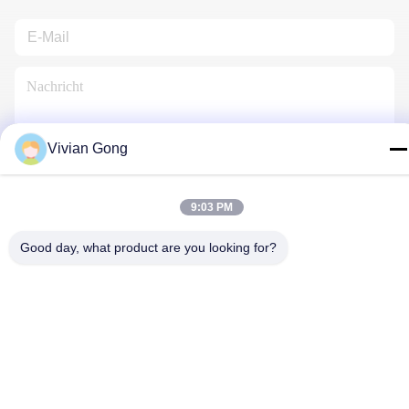
Vivian Gong
Kontakt Mit Uns
9:03 PM
Good day, what product are you looking for?
Datenschutzrichtlinie
|
Sitemap
| China Gute Qualität
Grubenlampe Lieferant. Urheberrecht © 2023-2026 FUTURE
TECH LIMITED . Alle Rechte vorbehalten.