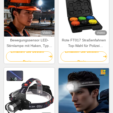
Video
Video
Bewegungssensor LED-
Rote FT017 Straßenfahnen
Stirnlampe mit Haken, Typ C
Top-Wahl für Polizei
wiederaufladbar, IPX4 für die
Feuerwehrleute EMT und
Erhalten Sie besten
Erhalten Sie besten
Arbeit im Freien
Rettung Produkte
Preis
Preis
Abmessungen 106,50 x
106,50 x 35 mm