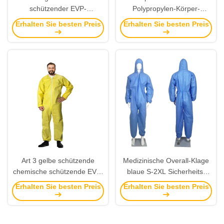
schützender EVP-
Polypropylen-Körper-
Wegwerfoverall Kit With
Wegwerfklage des Overall-
Erhalten Sie besten Preis
Erhalten Sie besten Preis
Hood
60GSM spritzen beständiges
Art 3 gelbe schützende
Medizinische Overall-Klage
chemische schützende EVP-
blaue S-2XL Sicherheits-
Wegwerfklage des Overall-
schützende Overall-
Erhalten Sie besten Preis
Erhalten Sie besten Preis
6XL Wegwerf
Wegwerfkleidung SMSs