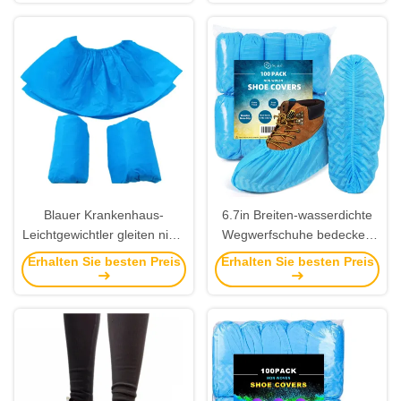
Blauer Krankenhaus-
6.7in Breiten-wasserdichte
Leichtgewichtler gleiten nicht
Wegwerfschuhe bedecken
Wegwerfschuhe bedecken
Antibeleg-Reinraum-
Erhalten Sie besten Preis
Erhalten Sie besten Preis
Film 20GSM für zuhause
Überschuhe für
Krankenhaus