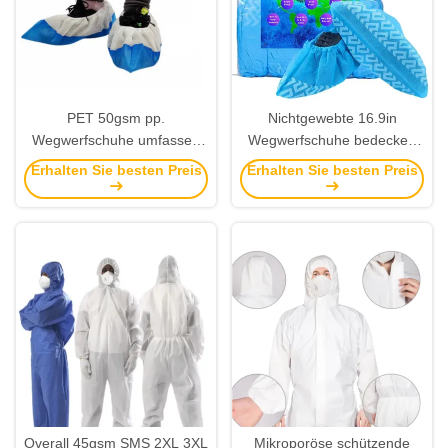
PET 50gsm pp.
Nichtgewebte 16.9in
Wegwerfschuhe umfassen
Wegwerfschuhe bedecken
nichtgewebter Gewebe-
wasserdichtes medizinisches
Erhalten Sie besten Preis
Erhalten Sie besten Preis
Wegwerfbeleg-beständige
Personal-Schuh-
Schuh-Abdeckungen
Abdeckungs-Krankenhaus
Overall 45gsm SMS 2XL 3XL
Mikroporöse schützende