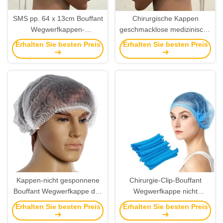
SMS pp. 64 x 13cm Bouffant
Chirurgische Kappen
Wegwerfkappen-
geschmacklose medizinische
medizinisches Haar Bouffant
Bouffant Wegwerfkappe
Erhalten Sie besten Preis
Erhalten Sie besten Preis
EN14683
SMSs für Doktoren
Kappen-nicht gesponnene
Chirurgie-Clip-Bouffant
Bouffant Wegwerfkappe des
Wegwerfkappe nicht
Kopf-14gsm mit elastischem
gesponnenes elastisches S-
Erhalten Sie besten Preis
Erhalten Sie besten Preis
Band 18in 19in
2XL für medizinisches