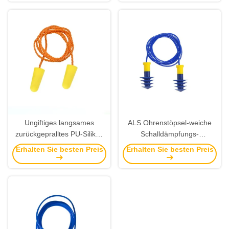
Schaum für
Schaum für
Geräuschreduktion und
Geräuschreduktion und
maßgeschneiderte Farbe
maßgeschneiderte Farbe
Ungiftiges langsames
ALS Ohrenstöpsel-weiche
zurückgepralltes PU-Silikon
Schalldämpfungs-
des Schaum-Ohrenstöpsel-
wiederverwendbare
Erhalten Sie besten Preis
Erhalten Sie besten Preis
85db schnürte Ohrenstöpsel
Ohrenpfropfen des Schaum-
24db für das Schlafen