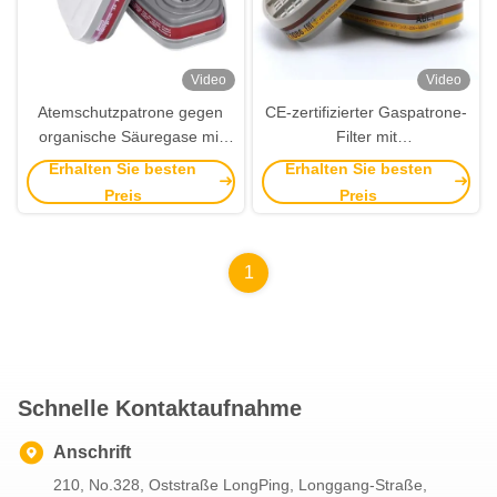
Video
Video
Atemschutzpatrone gegen
CE-zertifizierter Gaspatrone-
organische Säuregase mit
Filter mit
Bajonettanschluss zum
Bajonettenanschluss und
Erhalten Sie besten
Erhalten Sie besten
einfachen An- und Ausziehen
Aktivkohle-Material für
Preis
Preis
Atemschutzgeräte
1
Schnelle Kontaktaufnahme
Anschrift
210, No.328, Oststraße LongPing, Longgang-Straße,