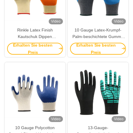
Video
Video
Rinkle Latex Finish
10 Gauge Latex-Krumpf-
Kautschuk Dippen
Palm-beschichtete Gummi-
Handschuhe mit 10 Gauge
Dippen-Handschuhe EN388
Erhalten Sie besten
Erhalten Sie besten
Polyester Liner EN388 CE
Zertifiziert für Bau- und
Preis
Preis
UKCA zertifizierte
Gartenbau
Sicherheitshandschuhe
Video
Video
10 Gauge Polycotton
13-Gauge-