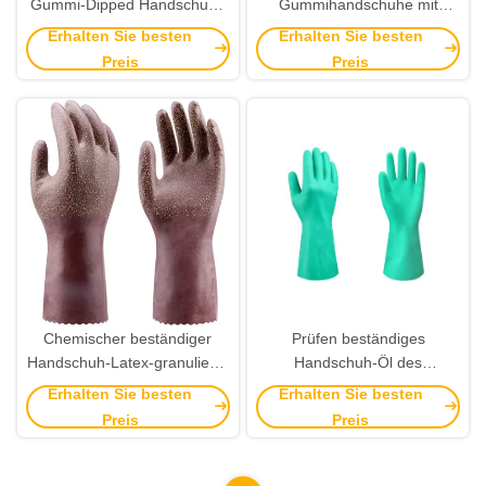
Gummi-Dipped Handschuhe
Gummihandschuhe mit
mit Latex-Glanzbeschichtung
Latex-Punktbeschichtung
Erhalten Sie besten
Erhalten Sie besten
und offenen Rücken Design
und offenem Rückendesign
Preis
Preis
für die industrielle Sicherheit
für besseren Halt und
Komfort
Chemischer beständiger
Prüfen beständiges
Handschuh-Latex-granulierte
Handschuh-Öl des
Spitzenlederhandschuhe XL
Messgerät-8 M Size
Erhalten Sie besten
Erhalten Sie besten
XXL
Reusable Chemical saures
Preis
Preis
lösliches Öl-Nitril