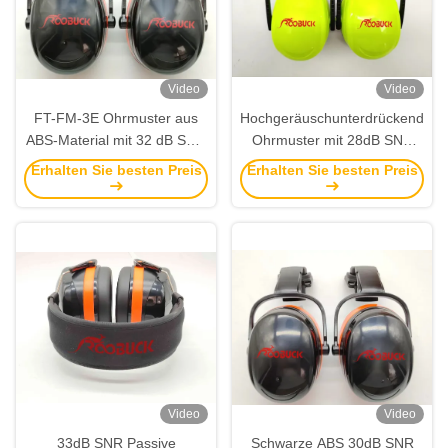
Video
Video
FT-FM-3E Ohrmuster aus
Hochgeräuschunterdrückende
ABS-Material mit 32 dB SNR
Ohrmuster mit 28dB SNR
und passiver
Passivgeräuschreduktion
Erhalten Sie besten Preis
Erhalten Sie besten Preis
Geräuschreduktion für die
und ABS-Kopfband
industrielle Sicherheit
Video
Video
33dB SNR Passive
Schwarze ABS 30dB SNR