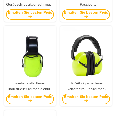
Geräuschreduktionsohrmuscheln
Passive
mit ABS-Material zum Schutz
Geräuschreduktionsohrmuster
Erhalten Sie besten Preis
Erhalten Sie besten Preis
vor starkem Lärm
für den Gehörschutz gegen
Hochgeräusche
wieder aufladbarer
EVP-ABS justierbarer
industrieller Muffen-Schutz
Sicherheits-Ohr-Muffen-
des Ohr-3.5hours mit
Schutz für Gehörschutz
Erhalten Sie besten Preis
Erhalten Sie besten Preis
Antigeräusch-Verteidiger