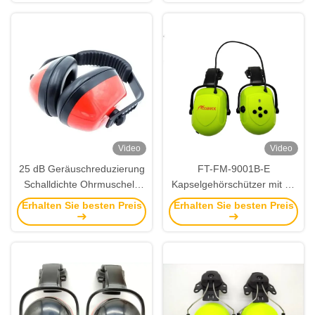
Sicherheit von Babys und
ABS-Material für
Arbeitsplätzen
Arbeitssicherheit
Video
Video
25 dB Geräuschreduzierung
FT-FM-9001B-E
Schalldichte Ohrmuscheln
Kapselgehörschützer mit 29
mit verstellbarem und
dB SNR-
Erhalten Sie besten Preis
Erhalten Sie besten Preis
faltbarem Gehörschutz
Geräuschreduzierung und
ABS-Material für
Arbeitssicherheit