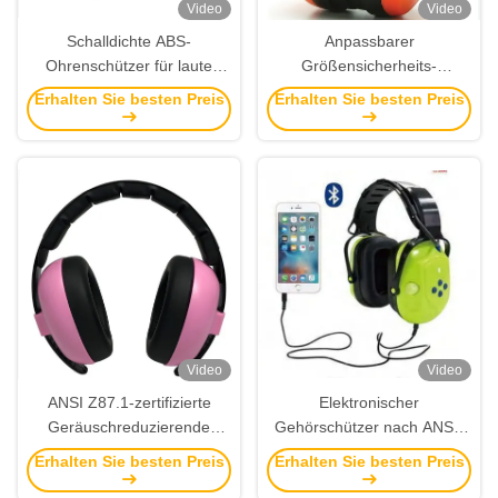
Video
Video
Schalldichte ABS-
Anpassbarer
Ohrenschützer für laute
Größensicherheits-
Umgebungen am
Ohrenschutz mit
Erhalten Sie besten Preis
Erhalten Sie besten Preis
Arbeitsplatz. Gehörschutz-
Schallschutz erfüllt die ANSI-
Ohrenschützer
Spezifikation
Video
Video
ANSI Z87.1-zertifizierte
Elektronischer
Geräuschreduzierende
Gehörschützer nach ANSI-
Ohrenschutzscheibe mit
Spezifikation mit
Erhalten Sie besten Preis
Erhalten Sie besten Preis
ABS-Material für die
Geräuschreduzierung und