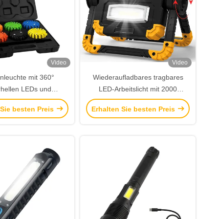
Video
Video
nleuchte mit 360°
Wiederaufladbares tragbares
hellen LEDs und
LED-Arbeitslicht mit 2000
htem Design für den
Lumens 360° Drehung und
 Sie besten Preis
Erhalten Sie besten Preis
Notfall
5000mAh Batterie