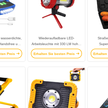
 wasserdichte,
Wiederaufladbare LED-
Straße
Handsfree und
Arbeitsleuchte mit 330 LM hoher
Super
ür Outdoor-
Helligkeit und IP44
wasserdic
sten Preis
Erhalten Sie besten Preis
Erhalten
äten
Wasserdichtheit für Outdoor-
Aktivitäten