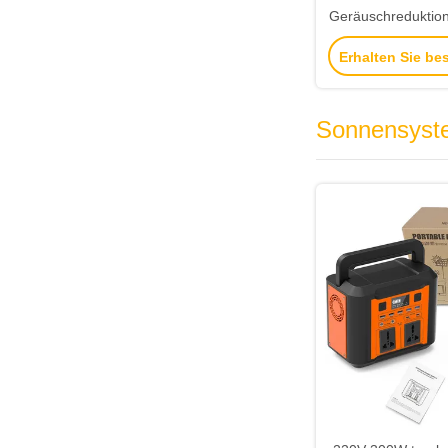
Geräuschreduktio
mit ABS-Material 
Erhalten Sie be
starkem
Sonnensyst