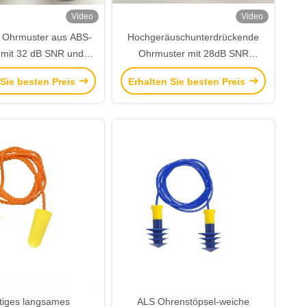
Video
Video
 Ohrmuster aus ABS-
Hochgeräuschunterdrückende
l mit 32 dB SNR und
Ohrmuster mit 28dB SNR
Geräuschreduktion für
Passivgeräuschreduktion und
 Sie besten Preis
Erhalten Sie besten Preis
ustrielle Sicherheit
ABS-Kopfband
tiges langsames
ALS Ohrenstöpsel-weiche