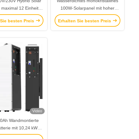
V/230V Hybrid Solar
Wasserdichtes monokristallines
t maximal 12 Einheiten
100W-Solarpanel mit hoher
und integriertem MPPT
Umwandlungseffizienz und
 Sie besten Preis
Erhalten Sie besten Preis
flexiblem Design
Video
00Ah Wandmontierte
tterie mit 10,24 kWh
gie und LiFePO4