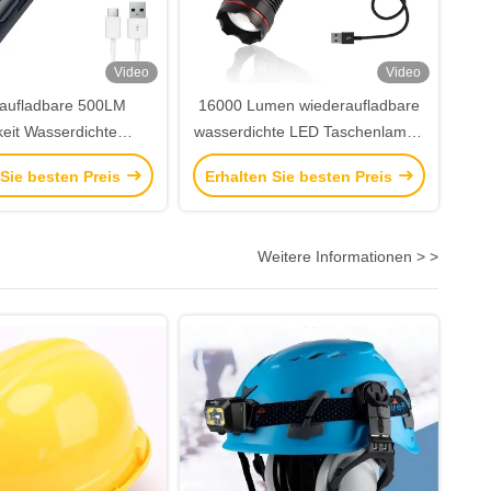
Video
Video
aufladbare 500LM
16000 Lumen wiederaufladbare
keit Wasserdichte
wasserdichte LED Taschenlampe
fer Taschenlampe für
für Campingwanderungen und
 Sie besten Preis
Erhalten Sie besten Preis
oor-Aktivitäten
Outdoor-Aktivitäten
Weitere Informationen > >