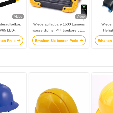
Video
Video
eraufladbar,
Wiederaufladbare 1500 Lumens
Wieder
IP65 LED-
wasserdichte IP44 tragbare LED-
Hellig
icht
Arbeitsleuchte für Innen- und
Scheinwer
sten Preis
Erhalten Sie besten Preis
Erhalten
Außenbereich
Outd