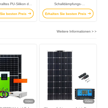
alltes PU-Silikon des
Schalldämpfungs-
Ohrenstöpsel-85db
wiederverwendbare
 Sie besten Preis
Erhalten Sie besten Preis
rte Ohrenstöpsel
Ohrenpfropfen des Schaum-
24db für das Schlafen
Weitere Informationen > >
Video
Video