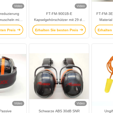
Video
Video
reduzierung
FT-FM-9001B-E
FT-FM-3E
muscheln mit
Kapselgehörschützer mit 29 dB
Materia
nd faltbarem
SNR-Geräuschreduzierung und
passiver 
sten Preis
Erhalten Sie besten Preis
Erhalten
hutz
ABS-Material für
die ind
Arbeitssicherheit
Video
Video
Passive
Schwarze ABS 30dB SNR
Ungif