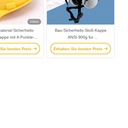
Video
terial-Sicherheits-
Bau-Sicherheits-Stoß-Kappe
ppe mit 4-Punkte-
ANSI-900g für
fe für Schlagfestigkeit
Bergsteigerausrüstung im Freien
 Sie besten Preis
Erhalten Sie besten Preis
m Bauwesen