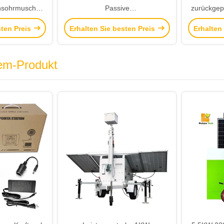
nsohrmuscheln
Passive
zurückgepr
zum Schutz vor
Geräuschreduktionsohrmuster
Schaum-
sten Preis
Erhalten Sie besten Preis
Erhalten
 Lärm
für den Gehörschutz gegen
schnü
Hochgeräusche
em-Produkt