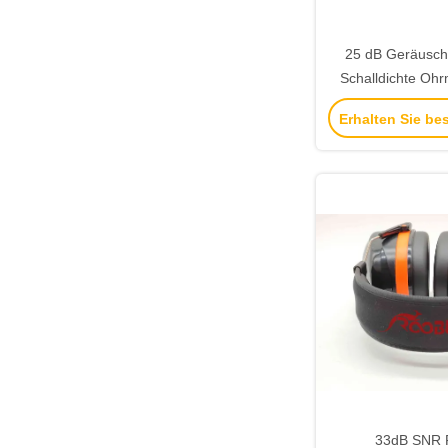
25 dB Geräusch
Schalldichte Ohr
verstellbarem u
Erhalten Sie be
Gehörsc
33dB SNR 