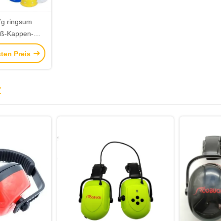
7g ringsum
oß-Kappen-
 für Bau 64cm
sten Preis
z