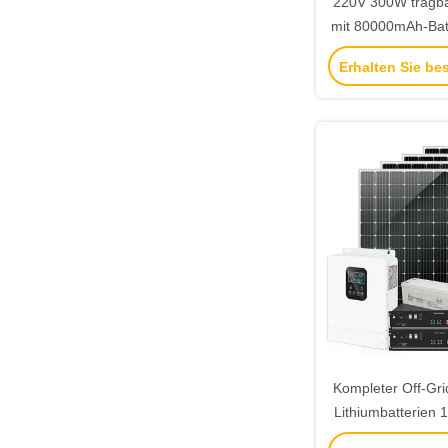
220V 300W tragba
mit 80000mAh-Bat
PD Typ-C für 
Erhalten Sie be
Notfa
Kompleter Off-Grid
Lithiumbatterie
für die eige