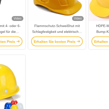
Video
Video
it 4- oder 6-
Flammschutz-Schweißhut mit
HDPE-Ma
el für die
Schlagfestigkeit und elektrischer
Bump-Ka
rheit
Isolierung für die industrielle
Kopfschlei
sten Preis
Erhalten Sie besten Preis
Erhalten
Sicherheit
i