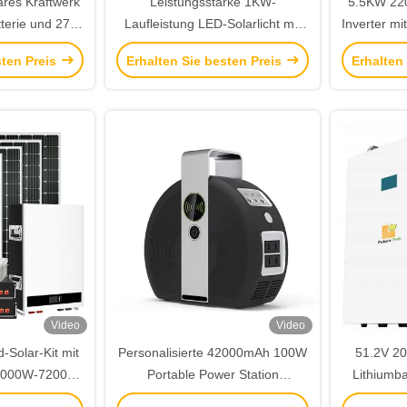
res Kraftwerk
Leistungsstarke 1KW-
5.5KW 220
terie und 27W
Laufleistung LED-Solarlicht mit
Inverter mi
Camping und
6m Hydraulikmast und
parallel 
sten Preis
Erhalten Sie besten Preis
Erhalten
ll
Nulllärmbetrieb
Video
Video
-Solar-Kit mit
Personalisierte 42000mAh 100W
51.2V 2
n 1000W-7200W
Portable Power Station
Lithiumba
nständige
Notstromversorgung für 7 Geräte
Ener