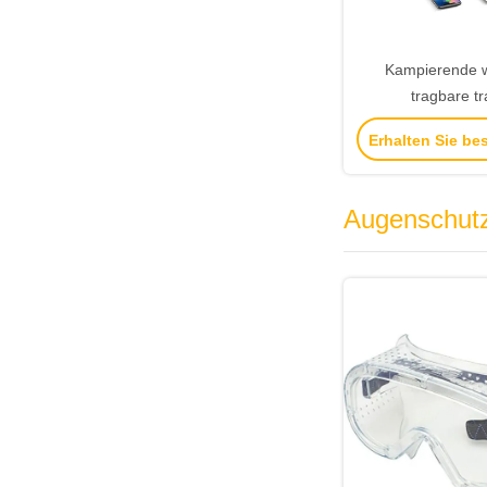
Kampierende 
tragbare t
Notstromverso
Erhalten Sie be
Batterien der Kr
500W im 
Augenschut