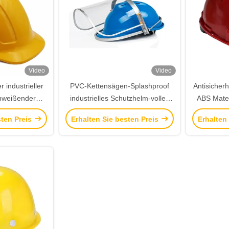
Video
Video
industrieller
PVC-Kettensägen-Splashproof
Antisicher
hweißender
industrielles Schutzhelm-volles
ABS Mater
ür Bau-
Gesichts-Bau-Sturzhelm CER
300g zur p
sten Preis
Erhalten Sie besten Preis
Erhalten
rbeiter