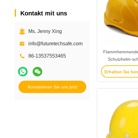
Kontakt mit uns
Ms. Jenny Xing
info@futuretechsafe.com
Flammhemmender 
86-13537553465
Schutzhelm-sc
Sturzhelm f
Erhalten Sie be
Industriea
Kontaktieren Sie uns jetzt