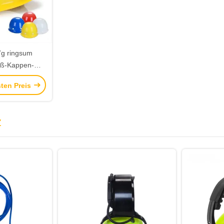
7g ringsum
oß-Kappen-
 für Bau 64cm
sten Preis
z