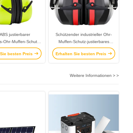
ABS justierbarer
Schützender industrieller Ohr-
ts-Ohr-Muffen-Schutz
Muffen-Schutz-justierbares
r Gehörschutz
faltbares 31dB NRR
 Sie besten Preis
Erhalten Sie besten Preis
Weitere Informationen > >