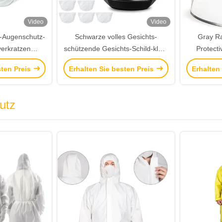
Video
Video
-Augenschutz-
Schwarze volles Gesichts-
Gray Ra
verkratzen
schützende Gesichts-Schild-klare
Protecti
e Bau-
Antinebel-Gesichts-Schild-hohe
sten Preis
Erhalten Sie besten Preis
Erhalten
sgläser
Auflösung
Alumini
utz