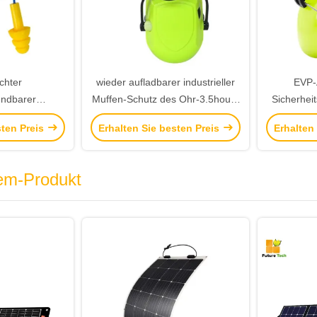
chter
wieder aufladbarer industrieller
EVP-
endbarer
Muffen-Schutz des Ohr-3.5hours
Sicherhei
rückungs-
mit Antigeräusch-Verteidiger
fü
sten Preis
Erhalten Sie besten Preis
Erhalten
 Sicherheits-
öpsel-26.4dB
 60cm
em-Produkt