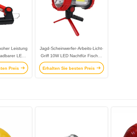
oher Leistung
Jagd-Scheinwerfer-Arbeits-Licht-
fladbarer LED
Griff 10W LED Nachtfür Fischen
Scheinwerfer-
im Freien 10000 Stunden
sten Preis
Erhalten Sie besten Preis
it USB