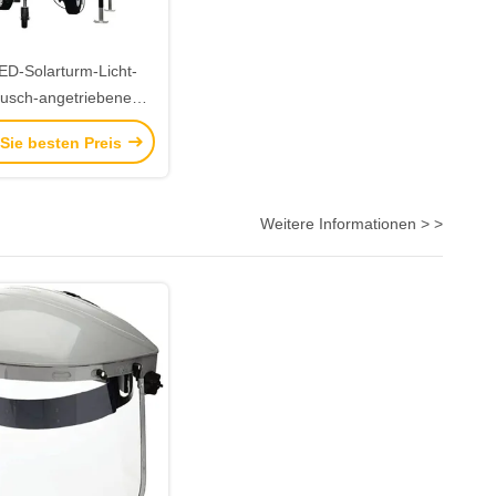
ED-Solarturm-Licht-
äusch-angetriebene
re SolarLichtmaste
 Sie besten Preis
Weitere Informationen > >