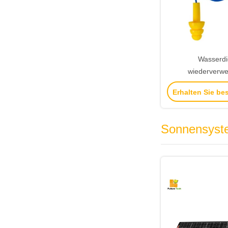
Wasserdi
wiederverw
Rauschunterd
Erhalten Sie be
Ohrenstöpsel des
Schaum-Ohrenst
23.6inch
Sonnensyst