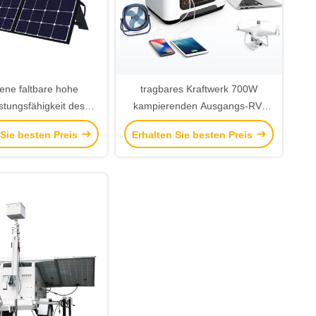
llene faltbare hohe
tragbares Kraftwerk 700W
stungsfähigkeit des
kampierenden Ausgangs-RV-
ollektor-150W für
Reise-Notstrom im Freien
 Sie besten Preis
Erhalten Sie besten Preis
er-Stromausfall