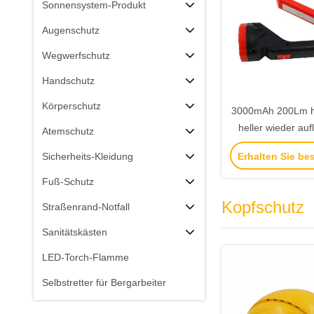
Sonnensystem-Produkt
Augenschutz
Wegwerfschutz
Handschutz
Körperschutz
3000mAh 200Lm h
heller wieder au
Atemschutz
Scheinwerfer der 
Erhalten Sie be
Sicherheits-Kleidung
Arbeits-m
Fuß-Schutz
Kopfschutz
Straßenrand-Notfall
Sanitätskästen
LED-Torch-Flamme
Selbstretter für Bergarbeiter