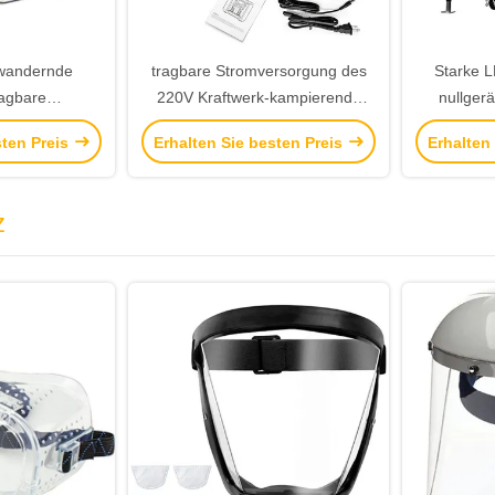
wandernde
tragbare Stromversorgung des
Starke L
ragbare
220V Kraftwerk-kampierende
nullger
rgung durch
tragbare Notfall300w
tragba
sten Preis
Erhalten Sie besten Preis
Erhalten
aftwerk-486wh
Freien
z